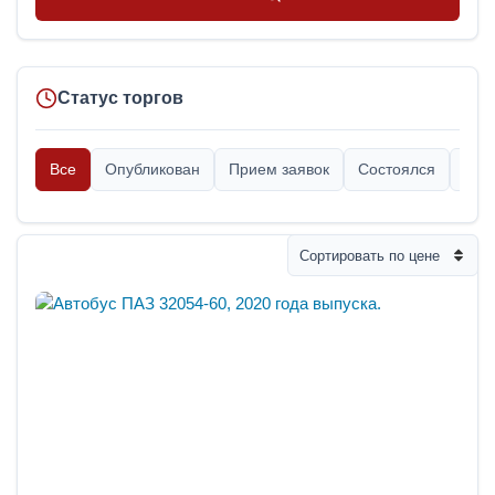
Статус торгов
Все
Опубликован
Прием заявок
Состоялся
Опр
Сортировать по цене