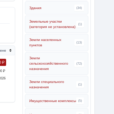
Здания
(34)
Земельные участки
(1)
(категория не установлена)
Земли населенных
(13)
пунктов
цене
Земли
0
P
сельскохозяйственного
(72)
назначения
00
P
2026
Земли специального
(1)
назначения
Имущественные комплексы
(5)