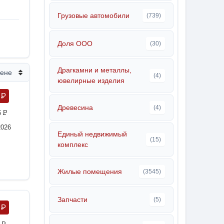
Грузовые автомобили
(739)
Доля ООО
(30)
Драгкамни и металлы,
цене
(4)
ювелирные изделия
8
P
Древесина
(4)
6
P
2026
Единый недвижимый
(15)
комплекс
Жилые помещения
(3545)
Запчасти
(5)
4
P