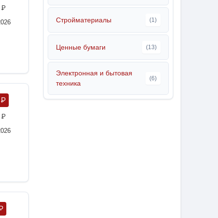
0
P
Стройматериалы
(1)
2026
Ценные бумаги
(13)
Электронная и бытовая
(6)
техника
5
P
0
P
2026
P