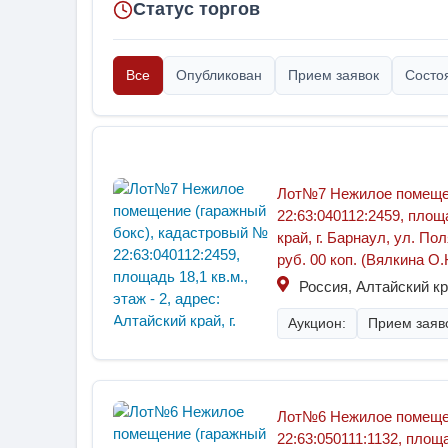
Статус торгов
Все
Опубликован
Прием заявок
Состо
Лот№7 Нежилое помещен
22:63:040112:2459, площа
край, г. Барнаул, ул. По
руб. 00 коп. (Вялкина О
Россия, Алтайский кр
Аукцион:
Прием заяво
Лот№6 Нежилое помещен
22:63:050111:1132, площа