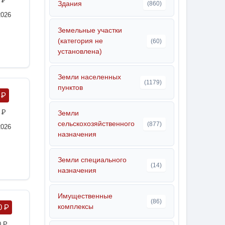
4
P
Здания
(860)
2026
Земельные участки
(категория не
(60)
установлена)
Земли населенных
(1179)
пунктов
0
P
0
P
Земли
сельскохозяйственного
(877)
2026
назначения
Земли специального
(14)
назначения
Имущественные
(86)
комплексы
0
P
0
P