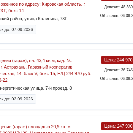
ложенное по адресу: Кировская область, г.
Депозит:
48 36
3 Г, бокс 14
Объявлен: 06.08.
ский район, улица Калинина, 73Г
к до: 07.09.2026
Цена:
244 97
ния (гараж), пл. 43,4 кв.м, кад. №:
: г. Астрахань, Гаражный кооператив
Депозит:
36 74
еская, 14, блок V, бокс 15, Н/Ц 244 970 руб.,
Объявлен: 06.08.
8-22
нергетическая улица, 7-й проезд, 8
к до: 02.09.2026
Цена:
247 90
ение (гараж) площадью 20,9 кв. м,