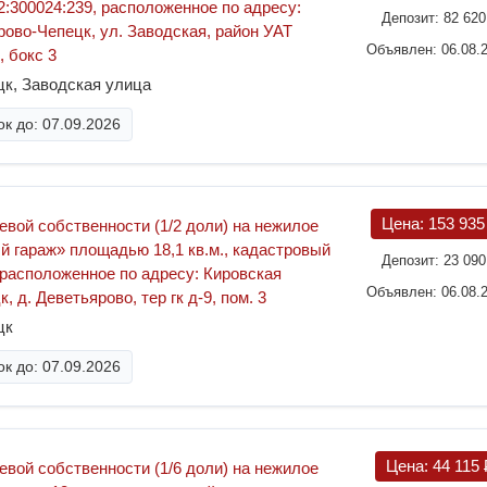
2:300024:239, расположенное по адресу:
Депозит:
82 62
ирово-Чепецк, ул. Заводская, район УАТ
Объявлен: 06.08.
, бокс 3
цк, Заводская улица
к до: 07.09.2026
Цена:
153 93
евой собственности (1/2 доли) на нежилое
 гараж» площадью 18,1 кв.м., кадастровый
Депозит:
23 09
 расположенное по адресу: Кировская
Объявлен: 06.08.
, д. Деветьярово, тер гк д-9, пом. 3
цк
к до: 07.09.2026
Цена:
44 115
евой собственности (1/6 доли) на нежилое