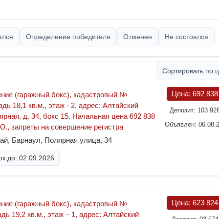
ялся
Определение победителя
Отменен
Не состоялся
Сортировать по 
Цена:
692 83
ие (гаражный бокс), кадастровый №
дь 18,1 кв.м., этаж - 2, адрес: Алтайский
Депозит:
103 92
лярная, д. 34, бокс 15. Начальная цена 692 838
Объявлен: 06.08.
.Ю., запреты на совершение регистра
ай, Барнаул, Полярная улица, 34
к до: 02.09.2026
Цена:
623 82
ие (гаражный бокс), кадастровый №
дь 19,2 кв.м., этаж – 1, адрес: Алтайский