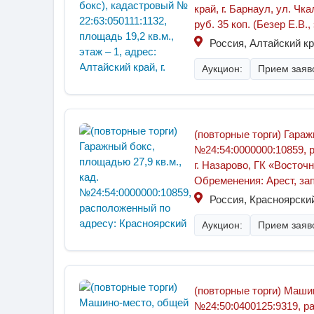
край, г. Барнаул, ул. Чк
руб. 35 коп. (Безер Е.В
Россия, Алтайский кр
Аукцион:
Прием заяво
(повторные торги) Гараж
№24:54:0000000:10859, 
г. Назарово, ГК «Восто
Обременения: Арест, за
Россия, Красноярский
Аукцион:
Прием заяво
(повторные торги) Маши
№24:50:0400125:9319, ра