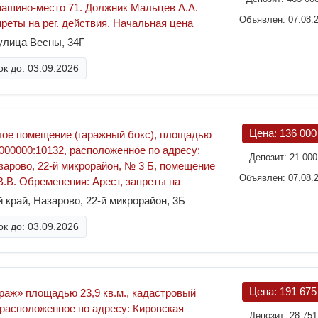
 машино-место 71. Должник Мальцев А.А.
Объявлен: 07.08.
реты на рег. действия. Начальная цена
улица Весны, 34Г
к до: 03.09.2026
Цена:
136 00
лое помещение (гаражный бокс), площадью
:0000000:10132, расположенное по адресу:
Депозит:
21 00
азарово, 22-й микрорайон, № 3 Б, помещение
Объявлен: 07.08.
В.В. Обременения: Арест, запреты на
 край, Назарово, 22-й микрорайон, 3Б
к до: 03.09.2026
Цена:
191 67
аж» площадью 23,9 кв.м., кадастровый
 расположенное по адресу: Кировская
Депозит:
28 75