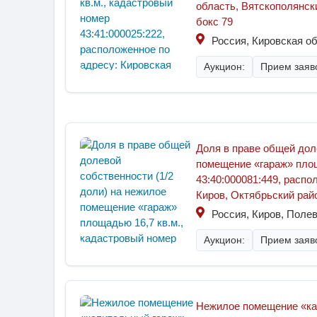
область, Вятскополянски
бокс 79
Россия, Кировская о
Аукцион:
Прием заяво
Доля в праве общей дол
помещение «гараж» площ
43:40:000081:449, распо
Киров, Октябрьский район
Россия, Киров, Полев
Аукцион:
Прием заяво
Нежилое помещение «кап