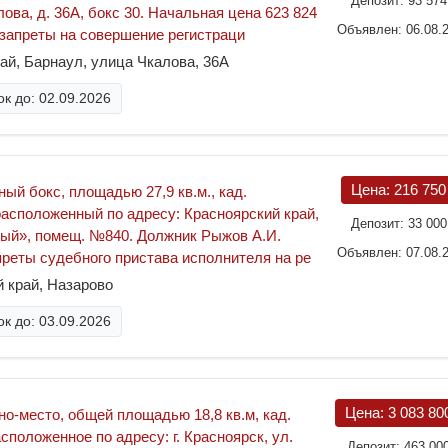
Депозит:
93 57
алова, д. 36А, бокс 30. Начальная цена 623 824
Объявлен: 06.08.
., запреты на совершение регистраци
ай, Барнаул, улица Чкалова, 36А
к до: 02.09.2026
Цена:
216 75
ный бокс, площадью 27,9 кв.м., кад.
расположенный по адресу: Красноярский край,
Депозит:
33 00
чный», помещ. №840. Должник Рыжов А.И.
Объявлен: 07.08.
преты судебного пристава исполнителя на ре
 край, Назарово
к до: 03.09.2026
Цена:
3 083 80
но-место, общей площадью 18,8 кв.м, кад.
сположенное по адресу: г. Красноярск, ул.
Депозит:
463 00