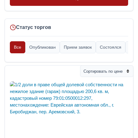
Статус торгов
Все
Опубликован
Прием заявок
Состоялся
Опр
Сортировать по цене