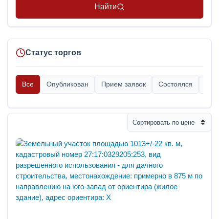
Найти
Статус торгов
Все
Опубликован
Прием заявок
Состоялся
Опр
Сортировать по цене