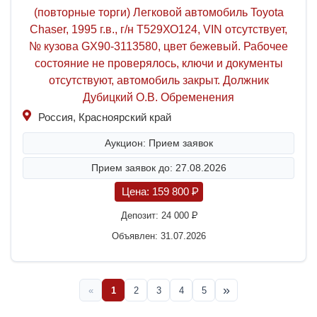
(повторные торги) Легковой автомобиль Toyota
Chaser, 1995 г.в., г/н Т529ХО124, VIN отсутствует,
№ кузова GX90-3113580, цвет бежевый. Рабочее
состояние не проверялось, ключи и документы
отсутствуют, автомобиль закрыт. Должник
Дубицкий О.В. Обременения
Россия, Красноярский край
Аукцион: Прием заявок
Прием заявок до: 27.08.2026
Цена:
159 800
P
Депозит:
24 000
P
Объявлен: 31.07.2026
»
«
1
2
3
4
5