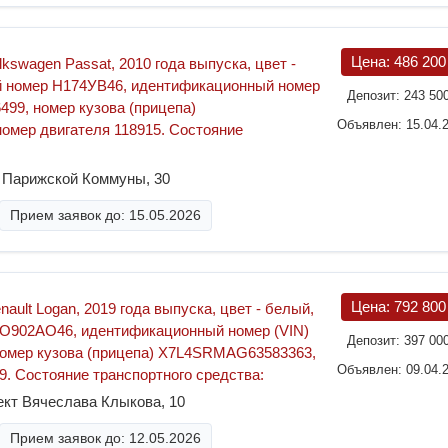
Цена:
486 20
kswagen Passat, 2010 года выпуска, цвет -
й номер Н174УВ46, идентификационный номер
Депозит:
243 50
99, номер кузова (прицепа)
Объявлен: 15.04.
мер двигателя 118915. Состояние
а Парижской Коммуны, 30
Прием заявок до: 15.05.2026
Цена:
792 80
ault Logan, 2019 года выпуска, цвет - белый,
 О902АО46, идентификационный номер (VIN)
Депозит:
397 00
мер кузова (прицепа) X7L4SRMAG63583363,
Объявлен: 09.04.
9. Состояние транспортного средства:
ект Вячеслава Клыкова, 10
Прием заявок до: 12.05.2026