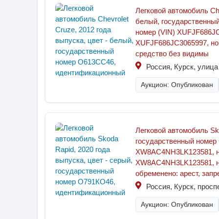
Легковой автомобиль Che
белый, государственны
номер (VIN) XUFJF686JC
XUFJF686JC3065997, ном
средство без видимы
Россия, Курск, улица
Аукцион: Опубликован
Легковой автомобиль Sko
государственный номер
XW8AC4NH3LK123581, но
XW8AC4NH3LK123581, н
обременено: арест, запр
Россия, Курск, просп
Аукцион: Опубликован