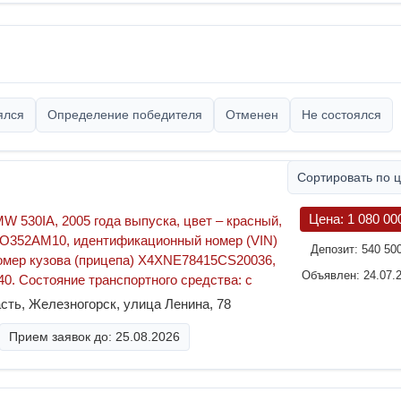
ялся
Определение победителя
Отменен
Не состоялся
Сортировать по 
Цена:
1 080 00
W 530IA, 2005 года выпуска, цвет – красный,
 О352АМ10, идентификационный номер (VIN)
Депозит:
540 50
мер кузова (прицепа) X4XNE78415СS20036,
Объявлен: 24.07.
0. Состояние транспортного средства: с
сть, Железногорск, улица Ленина, 78
Прием заявок до: 25.08.2026