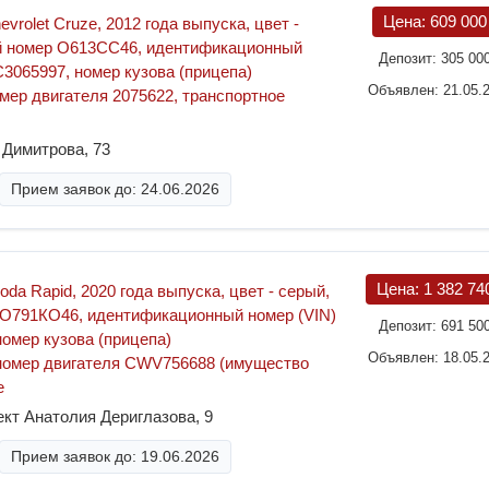
Цена:
609 00
vrolet Cruze, 2012 года выпуска, цвет -
й номер О613СС46, идентификационный
Депозит:
305 00
3065997, номер кузова (прицепа)
Объявлен: 21.05.
ер двигателя 2075622, транспортное
 Димитрова, 73
Прием заявок до: 24.06.2026
Цена:
1 382 74
da Rapid, 2020 года выпуска, цвет - серый,
 О791КО46, идентификационный номер (VIN)
Депозит:
691 50
мер кузова (прицепа)
Объявлен: 18.05.
омер двигателя CWV756688 (имущество
е
ект Анатолия Дериглазова, 9
Прием заявок до: 19.06.2026