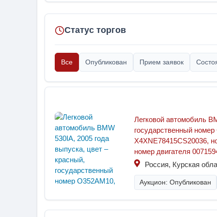
Статус торгов
Все
Опубликован
Прием заявок
Состо
Легковой автомобиль BM
государственный номер
X4XNE78415СS20036, но
номер двигателя 0071594
Россия, Курская обла
Аукцион: Опубликован