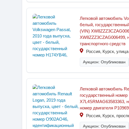
Легковой автомобиль Vol
белый, государственны
(VIN) XW8ZZZ3CZAG0064
XW8ZZZ3CZAG006499, но
транспортного средств
Россия, Курск, улиц
Аукцион: Опубликован
Легковой автомобиль Ren
государственный номер
X7L4SRMAG63583363, но
номер двигателя Р10969
Россия, Курск, просп
Аукцион: Опубликован