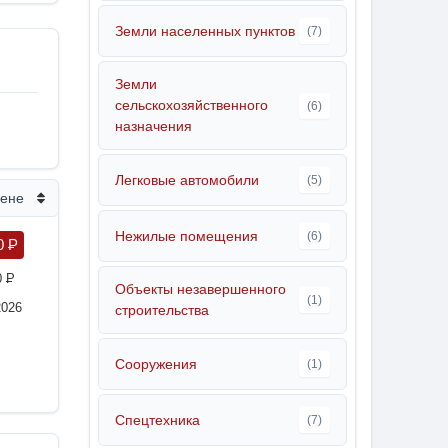
Земли населенных пунктов
(7)
Земли
сельскохозяйственного
(6)
назначения
Легковые автомобили
(5)
цене
Нежилые помещения
(6)
0
P
0
P
Объекты незавершенного
(1)
2026
строительства
Сооружения
(1)
Спецтехника
(7)