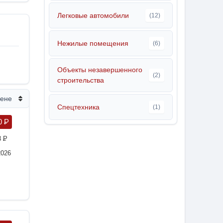
Легковые автомобили
(12)
Нежилые помещения
(6)
Объекты незавершенного
(2)
строительства
цене
Спецтехника
(1)
0
P
3
P
2026