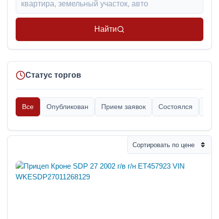
Найти
Статус торгов
Все
Опубликован
Прием заявок
Состоялся
Опр
Сортировать по цене