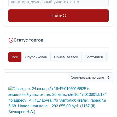
Найти
Статус торгов
Все
Опубликован
Прием заявок
Состоялся
Опр
Сортировать по цене