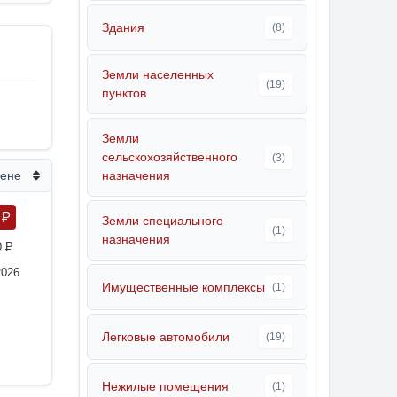
Здания
(8)
Земли населенных
(19)
пунктов
Земли
сельскохозяйственного
(3)
цене
назначения
0
P
Земли специального
(1)
назначения
0
P
2026
Имущественные комплексы
(1)
Легковые автомобили
(19)
Нежилые помещения
(1)