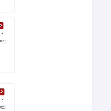
P
0
P
2026
1
P
0
P
2026