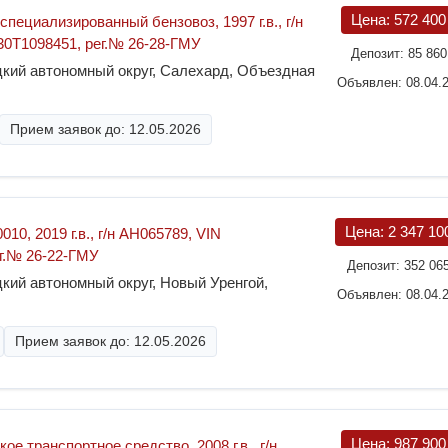
Цена:
572 40
специализированный бензовоз, 1997 г.в., г/н
0Т1098451, рег.№ 26-28-ГМУ
Депозит:
85 86
кий автономный округ, Салехард, Объездная
Объявлен: 08.04.
Прием заявок до: 12.05.2026
Цена:
2 347 10
10, 2019 г.в., г/н АН065789, VIN
г.№ 26-22-ГМУ
Депозит:
352 06
кий автономный округ, Новый Уренгой,
Объявлен: 08.04.
Прием заявок до: 12.05.2026
Цена:
987 90
е транспортное средство, 2008 г.в., г/н