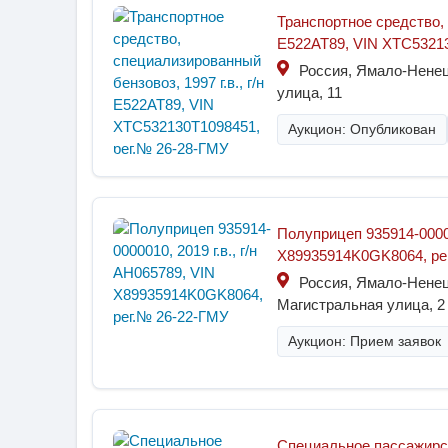
Транспортное средство, 
Е522АТ89, VIN ХТС53213
Россия, Ямало-Ненец
улица, 11
Аукцион: Опубликован
Полуприцеп 935914-00000
X89935914K0GK8064, ре
Россия, Ямало-Ненец
Магистральная улица, 2
Аукцион: Прием заявок
Специальное пассажирско